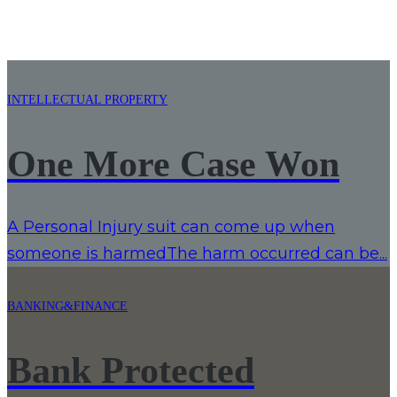
INTELLECTUAL PROPERTY
One More Case Won
A Personal Injury suit can come up when
someone is harmedThe harm occurred can be...
BANKING&FINANCE
Bank Protected