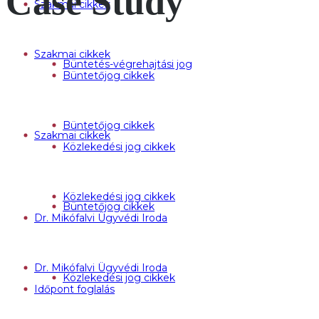
Case Study
Szakmai cikkek
Szakmai cikkek
Büntetés-végrehajtási jog
Büntetőjog cikkek
Büntetőjog cikkek
Szakmai cikkek
Közlekedési jog cikkek
Közlekedési jog cikkek
Büntetőjog cikkek
Dr. Mikófalvi Ügyvédi Iroda
Dr. Mikófalvi Ügyvédi Iroda
Közlekedési jog cikkek
Időpont foglalás