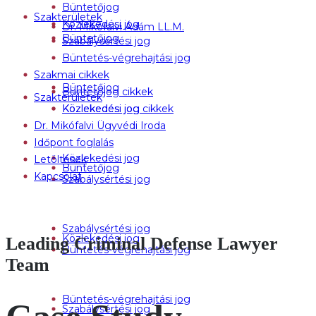
Büntetőjog
Szakterületek
Közlekedési jog
Dr. Mikófalvi Ádám LL.M.
Büntetőjog
Szabálysértési jog
Büntetés-végrehajtási jog
Szakmai cikkek
Büntetőjog
Büntetőjog cikkek
Szakterületek
Közlekedési jog
Közlekedési jog cikkek
Dr. Mikófalvi Ügyvédi Iroda
Időpont foglalás
Közlekedési jog
Letöltések
Büntetőjog
Kapcsolat
Szabálysértési jog
Szabálysértési jog
Közlekedési jog
Leading Criminal Defense Lawyer
Büntetés-végrehajtási jog
Team
Büntetés-végrehajtási jog
Szabálysértési jog