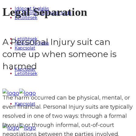
Legal Separation
Időpont foglalás
Dr. Mikófalvi Ügyvédi Iroda
Letöltések
Letöltések
A Personal Injury suit can
Időpont foglalás
Kapcsolat
come up when someone is
harmed
Kapcsolat
Letöltések
The harm occurred can be physical, mental, or
Kapcsolat
even financial. Personal Injury suits are typically
resolved in one of two ways: through a formal
lawsuit, or through informal, out-of-court
negotiations between the parties involved.