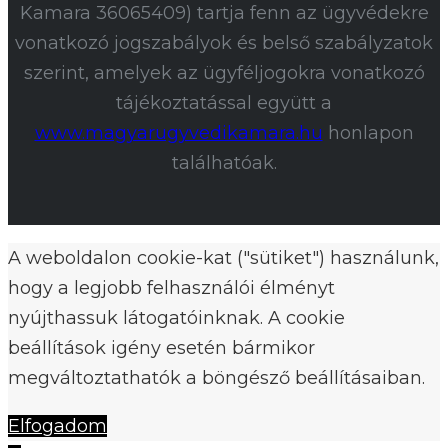
Kamara 36065409) tartja fenn az ügyvédekre
vonatkozó jogszabályok és belső szabályzatok
szerint, amelyek az ügyféljogokra vonatkozó
tájékoztatással együtt a
www.magyarugyvedikamara.hu
honlapon
találhatóak.
A weboldalon cookie-kat ("sütiket") használunk,
hogy a legjobb felhasználói élményt
nyújthassuk látogatóinknak. A cookie
beállítások igény esetén bármikor
megváltoztathatók a böngésző beállításaiban.
Elfogadom