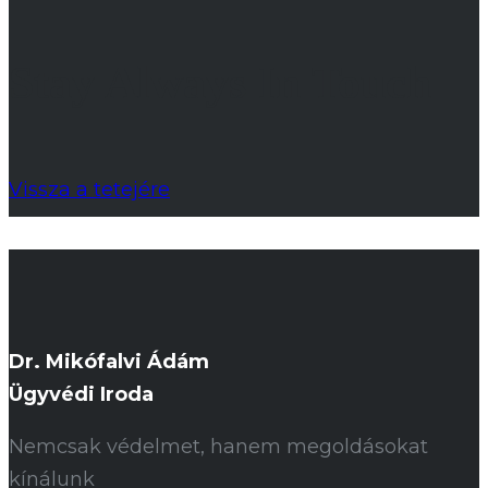
Stay Always In Touch
Vissza a tetejére
Dr. Mikófalvi Ádám
Ügyvédi Iroda
Nemcsak védelmet, hanem megoldásokat
kínálunk