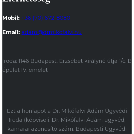
Mobil:
+36 (70) 672-8080
Email:
adam@drmikofalvi.hu
Iroda: 1146 Budapest, Erzsébet királyné útja 1/c. B
épület IV. emelet
Ezt a honlapot a Dr. Mikófalvi Ádám Ügyvédi
Iroda (képviseli: Dr. Mikófalvi Ádám ügyvéd;
kamarai azonosító szám: Budapesti Ügyvédi